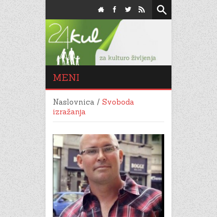
MENI
Naslovnica
/
Svoboda
izražanja