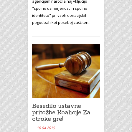
agencijam naročila naj vključijo
"spolno usmerjenost in spolno
identiteto" pri vseh donacijskih
pogodbah kot posebej zaščiten…
Besedilo ustavne
pritožbe Koalicije Za
otroke gre!
16.04.2015