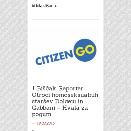
bi bila slišana.
J. Biščak, Reporter:
Otroci homoseksualnih
staršev Dolceju in
Gabbani – Hvala za
pogum!
19.03.2015