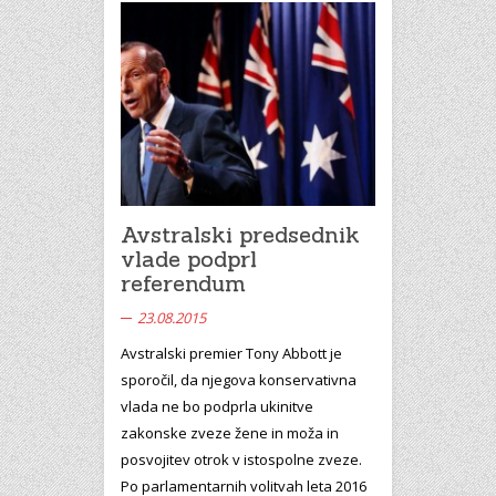
Avstralski predsednik
vlade podprl
referendum
23.08.2015
Avstralski premier Tony Abbott je
sporočil, da njegova konservativna
vlada ne bo podprla ukinitve
zakonske zveze žene in moža in
posvojitev otrok v istospolne zveze.
Po parlamentarnih volitvah leta 2016