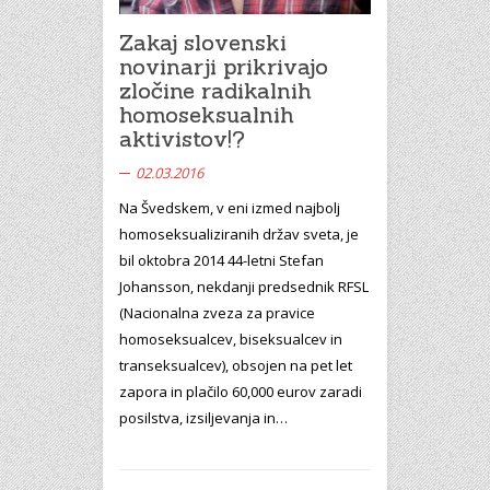
Zakaj slovenski
novinarji prikrivajo
zločine radikalnih
homoseksualnih
aktivistov!?
02.03.2016
Na Švedskem, v eni izmed najbolj
homoseksualiziranih držav sveta, je
bil oktobra 2014 44-letni Stefan
Johansson, nekdanji predsednik RFSL
(Nacionalna zveza za pravice
homoseksualcev, biseksualcev in
transeksualcev), obsojen na pet let
zapora in plačilo 60,000 eurov zaradi
posilstva, izsiljevanja in…