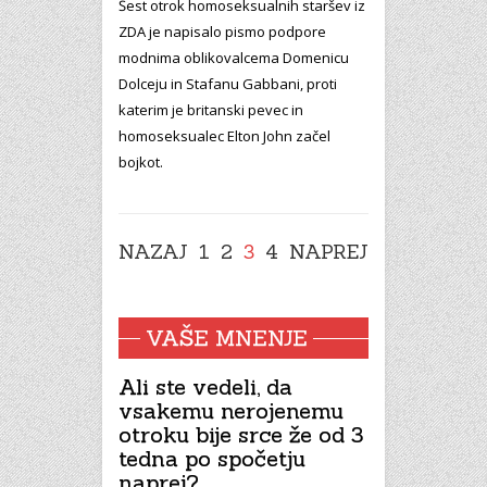
Šest otrok homoseksualnih staršev iz
ZDA je napisalo pismo podpore
modnima oblikovalcema Domenicu
Dolceju in Stafanu Gabbani, proti
katerim je britanski pevec in
homoseksualec Elton John začel
bojkot.
NAZAJ
1
2
3
4
NAPREJ
VAŠE MNENJE
Ali ste vedeli, da
vsakemu nerojenemu
otroku bije srce že od 3
tedna po spočetju
naprej?