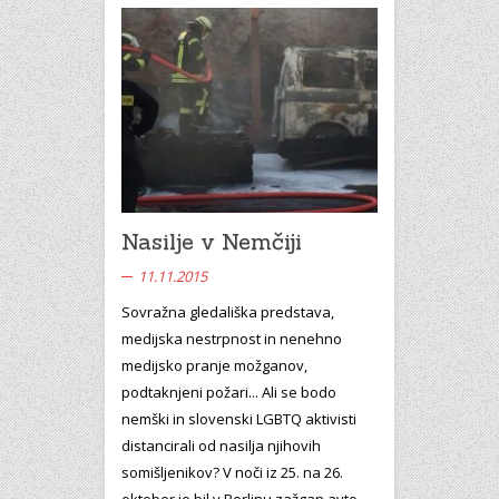
Nasilje v Nemčiji
11.11.2015
Sovražna gledališka predstava,
medijska nestrpnost in nenehno
medijsko pranje možganov,
podtaknjeni požari... Ali se bodo
nemški in slovenski LGBTQ aktivisti
distancirali od nasilja njihovih
somišljenikov? V noči iz 25. na 26.
oktober je bil v Berlinu zažgan avto