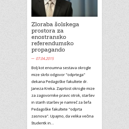
Zloraba šolskega
prostora za
enostransko
referendumsko
propagando
07.04.2015
Bolj kot enoumna sestava okrogle
mize skrbi odgovor "odprtega"
dekana Pedagoške fakultete dr.
Janeza Kreka. Zaprtost okrogle mize
za zagovornike pravic otrok, staršev
in starih staršev je namreč za šefa
Pedagoške fakultete "odprta
zasnova". Upajmo, da velika večina
študentk in…