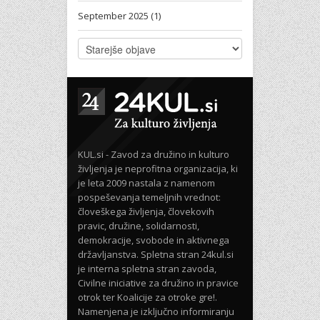
September 2025 (1)
KUL.si - Zavod za družino in kulturo
življenja je neprofitna organizacija, ki
je leta 2009 nastala z namenom
pospeševanja temeljnih vrednot:
človeškega življenja, človekovih
pravic, družine, solidarnosti,
demokracije, svobode in aktivnega
državljanstva. Spletna stran 24kul.si
je interna spletna stran zavoda,
Civilne iniciative za družino in pravice
otrok ter Koalicije za otroke gre!.
Namenjena je izključno informiranju