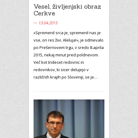
Vesel, življenjski obraz
Cerkve
13.04.2015
»Spremenil srca je, spremenil nas je
vse, on res živi. Aleluja!«, je odmevalo
po Prešernovem trgu, v sredo 8.aprila
2015, nekaj minut pred poldnevom.
Več kot trideset redovnic in
redovnikov, ki sicer delujejo v
različnih krajih po Sloveniji, se je…