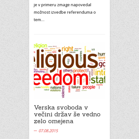
je v primeru zmage napovedal
možnost izvedbe referenduma o
tem…
Verska svoboda v
večini držav še vedno
zelo omejena
07.08.2015